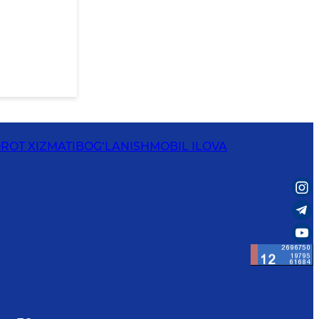
ROT XIZMATI
BOG‘LANISH
MOBIL ILOVA