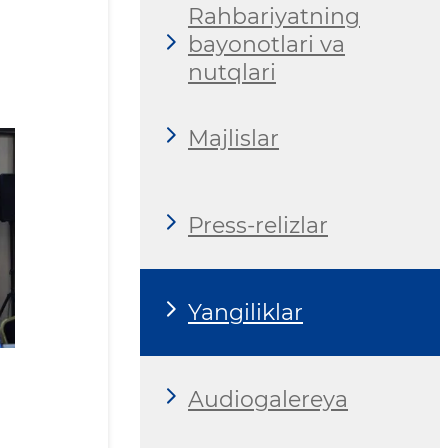
Rahbariyatning
bayonotlari va
nutqlari
Majlislar
Press-relizlar
Yangiliklar
Audiogalereya