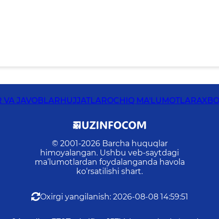
 VA JAVOBLAR
HUJJATLAR
OCHIQ MA'LUMOTLAR
AXBO
© 2001-
2026
Barcha huquqlar
himoyalangan. Ushbu veb-saytdagi
ma’lumotlardan foydalanganda havola
ko‘rsatilishi shart.
Oxirgi yangilanish
:
2026-08-08 14:59:51