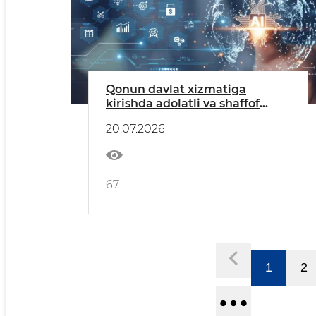
Qonun davlat xizmatiga
kirishda adolatli va shaffof
tanlov tizimini kafolatlaydi.
20.07.2026
67
1
2