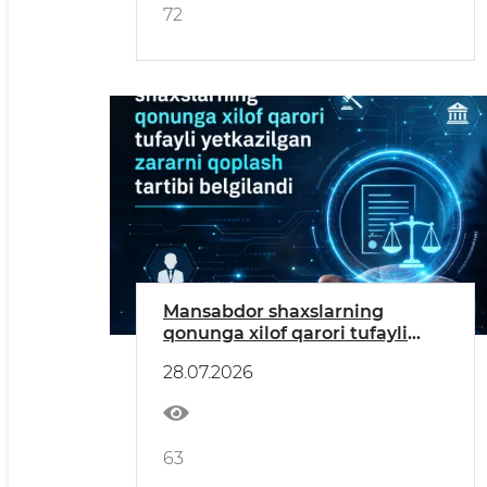
72
Mansabdor shaxslarning
qonunga xilof qarori tufayli
yetkazilgan zararni qoplash
28.07.2026
tartibi belgilandi
63