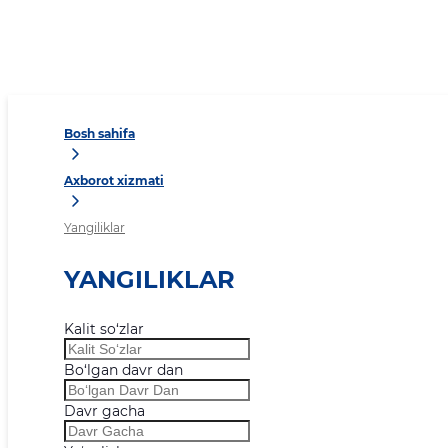
Bosh sahifa
Axborot xizmati
Yangiliklar
YANGILIKLAR
Kalit so‘zlar
Bo‘lgan davr dan
Davr gacha