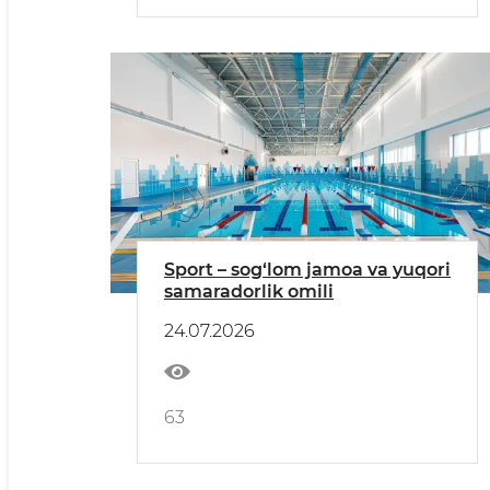
Sport – sog‘lom jamoa va yuqori
samaradorlik omili
24.07.2026
63