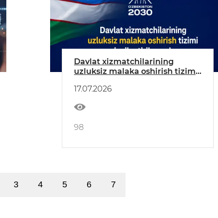
Davlat xizmatchilarining
uzluksiz malaka oshirish tizimi
rivojlantirilmoqda
17.07.2026
98
3
4
5
6
7