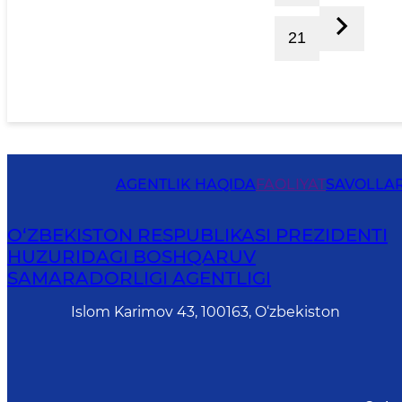
21
AGENTLIK HAQIDA
FAOLIYAT
SAVOLLAR
O‘ZBEKISTON RESPUBLIKASI PREZIDENTI
HUZURIDAGI BOSHQARUV
SAMARADORLIGI AGENTLIGI
Islom Karimov 43, 100163, O‘zbekiston