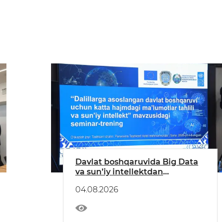
Davlat boshqaruvida Big Data
va sun’iy intellektdan
foydalanish bo‘yicha xalqaro
04.08.2026
seminar-trening boshlandi