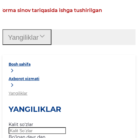
a sinov tariqasida ishga tushirilgan
Yangiliklar
Bosh sahifa
Axborot xizmati
Yangiliklar
YANGILIKLAR
Kalit so‘zlar
Bo‘lgan davr dan