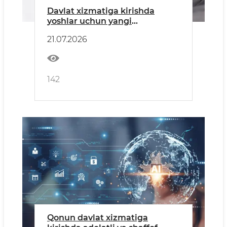
Davlat xizmatiga kirishda
yoshlar uchun yangi
imkoniyatlar
21.07.2026
142
Qonun davlat xizmatiga