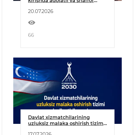
kirishda adolatli va shaffof
tanlov tizimini kafolatlaydi.
20.07.2026
66
Davlat xizmatchilarining
uzluksiz malaka oshirish tizimi
rivojlantirilmoqda
17.07.2026