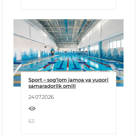
Sport – sog‘lom jamoa va yuqori
samaradorlik omili
24.07.2026
63