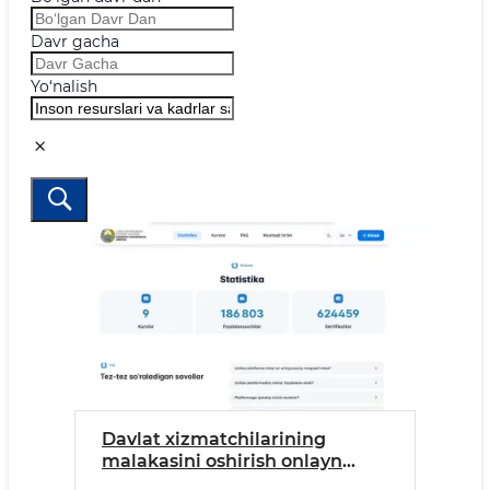
Davr gacha
Yo‘nalish
Davlat xizmatchilarining
malakasini oshirish onlayn
platformasi – kasbiy rivojlanish