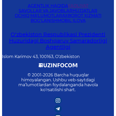
AGENTLIK HAQIDA
FAOLIYAT
SAVOLLAR VA JAVOBLAR
HUJJATLAR
OCHIQ MA'LUMOTLAR
AXBOROT XIZMATI
BOG‘LANISH
MOBIL ILOVA
O‘zbekiston Respublikasi Prezidenti
Huzuridagi Boshqaruv Samaradorligi
Agentligi
Islom Karimov 43, 100163, O‘zbekiston
© 2001-
2026
Barcha huquqlar
himoyalangan. Ushbu veb-saytdagi
ma’lumotlardan foydalanganda havola
ko‘rsatilishi shart.