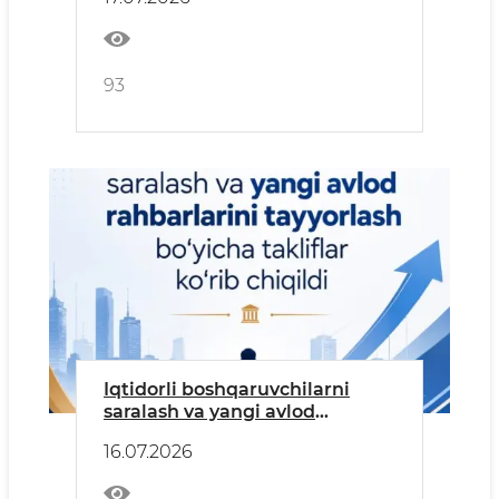
93
Iqtidorli boshqaruvchilarni
saralash va yangi avlod
rahbarlarini tayyorlash boʻyicha
16.07.2026
takliflar koʻrib chiqildi