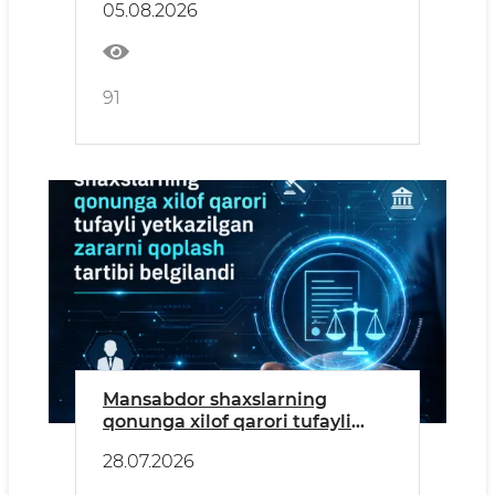
05.08.2026
uchun zamonaviy ta'lim muhiti
91
Mansabdor shaxslarning
qonunga xilof qarori tufayli
yetkazilgan zararni qoplash
28.07.2026
tartibi belgilandi