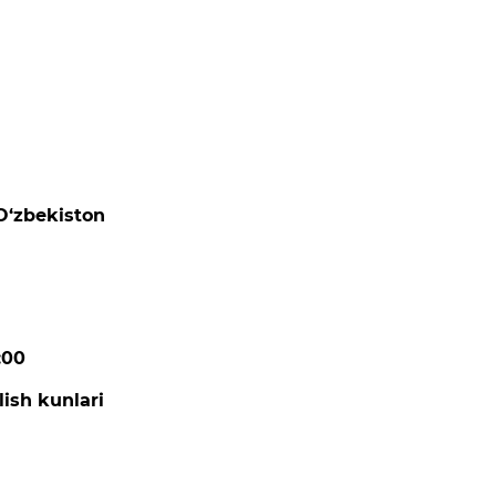
 O‘zbekiston
:00
ish kunlari