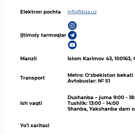
Elektron pochta
info@bsa.uz
Ijtimoiy tarmoqlar
Manzil
Islom Karimov 43, 100163,
Metro: O‘zbekiston bekati
Transport
Avtobuslar: № 51
Dushanba – juma 9:00 - 18
Ish vaqti
Tushlik: 13:00 - 14:00
Shanba, Yakshanba dam ol
Yo'l xaritasi