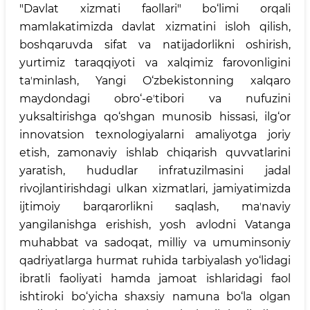
"Davlat xizmati faollari" bo‘limi orqali
mamlakatimizda davlat xizmatini isloh qilish,
boshqaruvda sifat va natijadorlikni oshirish,
yurtimiz taraqqiyoti va xalqimiz farovonligini
taʼminlash, Yangi O‘zbekistonning xalqaro
maydondagi obro‘-eʼtibori va nufuzini
yuksaltirishga qo‘shgan munosib hissasi, ilg‘or
innovatsion texnologiyalarni amaliyotga joriy
etish, zamonaviy ishlab chiqarish quvvatlarini
yaratish, hududlar infratuzilmasini jadal
rivojlantirishdagi ulkan xizmatlari, jamiyatimizda
ijtimoiy barqarorlikni saqlash, maʼnaviy
yangilanishga erishish, yosh avlodni Vatanga
muhabbat va sadoqat, milliy va umuminsoniy
qadriyatlarga hurmat ruhida tarbiyalash yo‘lidagi
ibratli faoliyati hamda jamoat ishlaridagi faol
ishtiroki bo‘yicha shaxsiy namuna bo‘la olgan