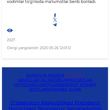
xodimlar to‘g‘risida maʼlumotlar berib boriladi.
2027
Oxirgi yangilanish: 2025-05-26 12:01:12
AGENTLIK HAQIDA
FAOLIYAT
SAVOLLAR VA JAVOBLAR
HUJJATLAR
OCHIQ MA'LUMOTLAR
AXBOROT XIZMATI
BOG‘LANISH
MOBIL ILOVA
O‘zbekiston Respublikasi Prezidenti
Huzuridagi Boshqaruv Samaradorligi