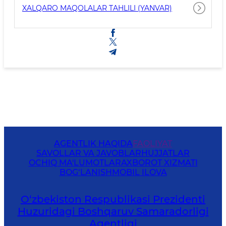
XALQARO MAQOLALAR TAHLILI (YANVAR)
AGENTLIK HAQIDA
FAOLIYAT
SAVOLLAR VA JAVOBLAR
HUJJATLAR
OCHIQ MA'LUMOTLAR
AXBOROT XIZMATI
BOG‘LANISH
MOBIL ILOVA
O‘zbekiston Respublikasi Prezidenti
Huzuridagi Boshqaruv Samaradorligi
Agentligi