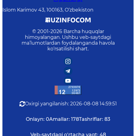
Islom Karimov 43, 100163, O‘zbekiston
© 2001-
2026
Barcha huquqlar
himoyalangan. Ushbu veb-saytdagi
ma’lumotlardan foydalanganda havola
ko‘rsatilishi shart.
Oxirgi yangilanish
:
2026-08-08 14:59:51
Onlayn:
0
Amallar:
178
Tashriflar:
83
Veb-saytdagi o‘rtacha vaqt:
48