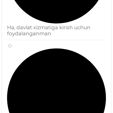
Ha, davlat xizmatiga kirish uchun
foydalanganman