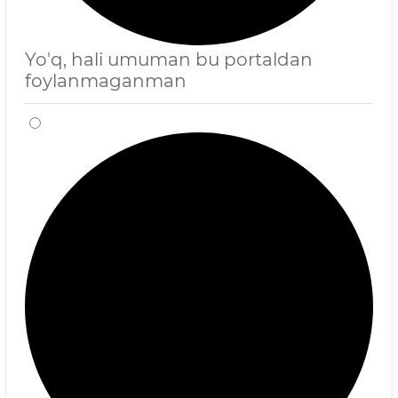
Yo'q, hali umuman bu portaldan
foylanmaganman