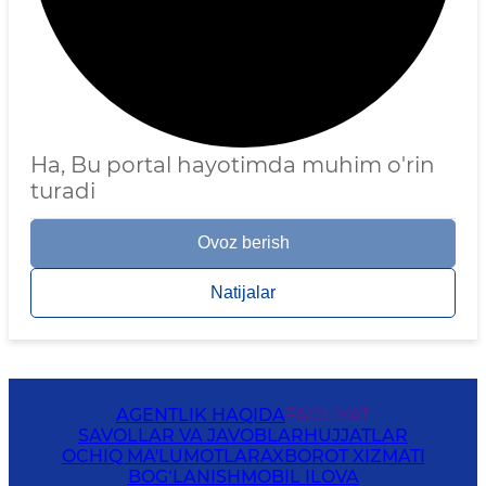
Ha, Bu portal hayotimda muhim o'rin
turadi
Ovoz berish
Natijalar
AGENTLIK HAQIDA
FAOLIYAT
SAVOLLAR VA JAVOBLAR
HUJJATLAR
OCHIQ MA'LUMOTLAR
AXBOROT XIZMATI
BOG‘LANISH
MOBIL ILOVA