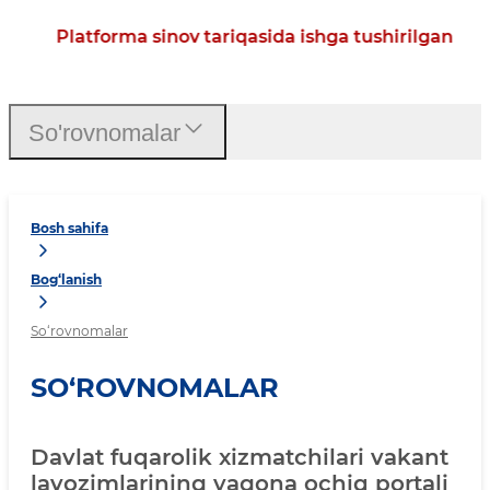
Platforma sinov tariqasida ishga tushirilgan
So'rovnomalar
Bosh sahifa
Bog‘lanish
So‘rovnomalar
SO‘ROVNOMALAR
Davlat fuqarolik xizmatchilari vakant
lavozimlarining yagona ochiq portali