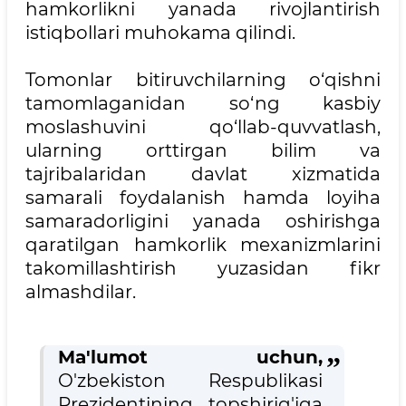
hamkorlikni yanada rivojlantirish
istiqbollari muhokama qilindi.
Tomonlar bitiruvchilarning o‘qishni
tamomlaganidan so‘ng kasbiy
moslashuvini qo‘llab-quvvatlash,
ularning orttirgan bilim va
tajribalaridan davlat xizmatida
samarali foydalanish hamda loyiha
samaradorligini yanada oshirishga
qaratilgan hamkorlik mexanizmlarini
takomillashtirish yuzasidan fikr
almashdilar.
Ma'lumot uchun,
O'zbekiston Respublikasi
Prezidentining topshirig'iga