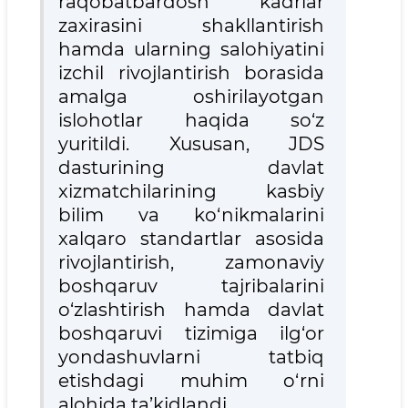
raqobatbardosh kadrlar
zaxirasini shakllantirish
hamda ularning salohiyatini
izchil rivojlantirish borasida
amalga oshirilayotgan
islohotlar haqida so‘z
yuritildi. Xususan, JDS
dasturining davlat
xizmatchilarining kasbiy
bilim va ko‘nikmalarini
xalqaro standartlar asosida
rivojlantirish, zamonaviy
boshqaruv tajribalarini
o‘zlashtirish hamda davlat
boshqaruvi tizimiga ilg‘or
yondashuvlarni tatbiq
etishdagi muhim o‘rni
alohida ta’kidlandi.