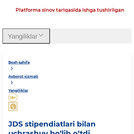
Platforma sinov tariqasida ishga tushirilgan
Yangiliklar
Bosh sahifa
Axborot xizmati
Yangiliklar
18
+
JDS stipendiatlari bilan
uchrashuv bo‘lib o‘tdi