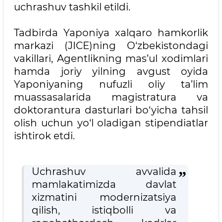
uchrashuv tashkil etildi.
Tadbirda Yaponiya xalqaro hamkorlik
markazi (JICE)ning O‘zbekistondagi
vakillari, Agentlikning mas’ul xodimlari
hamda joriy yilning avgust oyida
Yaponiyaning nufuzli oliy ta’lim
muassasalarida magistratura va
doktorantura dasturlari bo‘yicha tahsil
olish uchun yo‘l oladigan stipendiatlar
ishtirok etdi.
Uchrashuv avvalida
mamlakatimizda davlat
xizmatini modernizatsiya
qilish, istiqbolli va