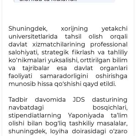
Shuningdek, xorijning yetakchi
universitetlarida tahsil olish orqali
davlat xizmatchilarining professional
salohiyati, strategik fikrlash va tahliliy
ko‘nikmalari yuksalishi, orttirilgan bilim
va tajribalar esa davlat organlari
faoliyati samaradorligini oshirishga
munosib hissa qo‘shishi qayd etildi.
Tadbir davomida JDS dasturining
navbatdagi bosqichlari,
stipendiatlarning Yaponiyada ta’lim
olishi bilan bog‘liq tashkiliy masalalar,
shuningdek, loyiha doirasidagi o‘zaro