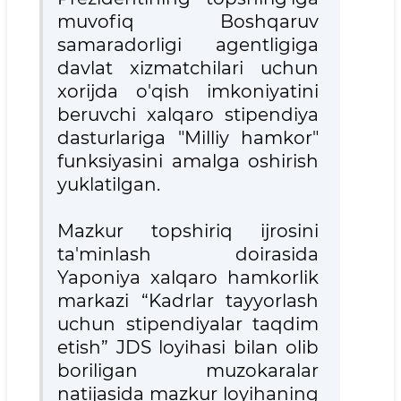
muvofiq Boshqaruv
samaradorligi agentligiga
davlat xizmatchilari uchun
xorijda o'qish imkoniyatini
beruvchi xalqaro stipendiya
dasturlariga "Milliy hamkor"
funksiyasini amalga oshirish
yuklatilgan.
Mazkur topshiriq ijrosini
ta'minlash doirasida
Yaponiya xalqaro hamkorlik
markazi “Kadrlar tayyorlash
uchun stipendiyalar taqdim
etish” JDS loyihasi bilan olib
boriligan muzokaralar
natijasida mazkur loyihaning